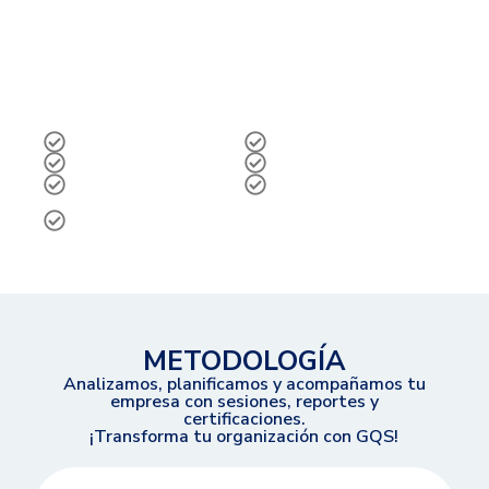
personalizados y tangibles para
nuestros clientes
Somos una empresa mexicana con gran
experiencia en el mundo de la gestión
empresarial con diversas especialidades en
los ámbitos:
Calidad
Seguridad alimentaria
Seguridad industrial
Sustentabilidad
Administración
Operaciones
Manufactura y
Automotriz
METODOLOGÍA
Analizamos, planificamos y acompañamos tu
empresa con sesiones, reportes y
certificaciones.
¡Transforma tu organización con GQS!