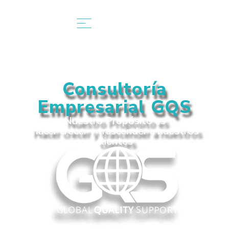
Consultoría
Empresarial GQS
Nuestro Propósito es
Hacer crecer y trascender a nuestros
clientes