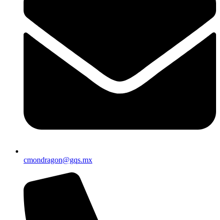
cmondragon@gqs.mx