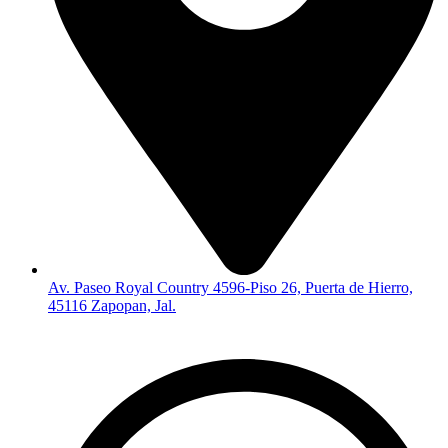
Av. Paseo Royal Country 4596-Piso 26, Puerta de Hierro,
45116 Zapopan, Jal.