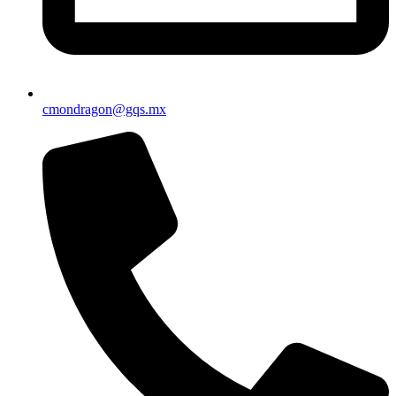
cmondragon@gqs.mx