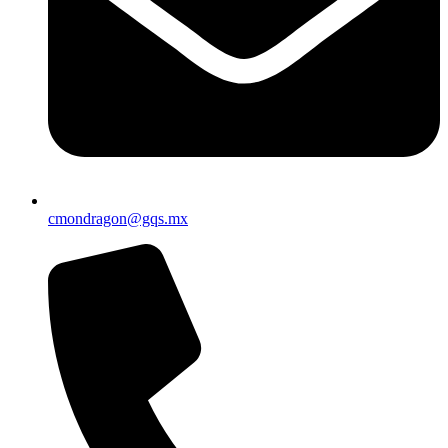
cmondragon@gqs.mx