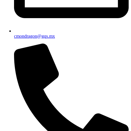
cmondragon@gqs.mx