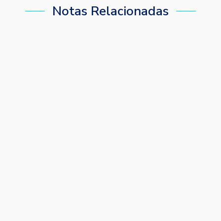
Notas Relacionadas
Diseño organizacional
ANÁLISIS FODA: CÓMO HACERLO BIEN Y
CONVERTIRLO EN DECISIONES ESTRATÉGICAS