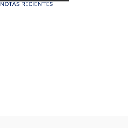
NOTAS RECIENTES
30 SEPTIEMBRE, 2025
ANÁLISIS FODA: CÓMO
23 SEPTIEMBRE, 2025
GESTIÓN POR PROCESOS:
16 SEPTIEMBRE, 2025
CÓMO DISEÑAR OBJETIVOS